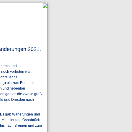
anderungen 2021,
ndthema und
l noch verboten war,
schreitende
urg) bis zum Bodensee.
en und nebenbei
n gab es die zweite große
ald und Dresden nach
l. Es gab Wanerungen und
, Münster und Osnabrück
n bis nach Bremen und zum