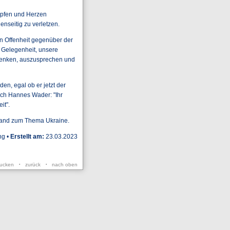
Köpfen und Herzen
nseitig zu verletzen.
in Offenheit gegenüber der
 Gelegenheit, unsere
denken, auszusprechen und
en, egal ob er jetzt der
nach Hannes Wader: "Ihr
it".
land zum Thema Ukraine.
ng •
Erstellt am:
23.03.2023
rucken
zurück
nach oben
•
•