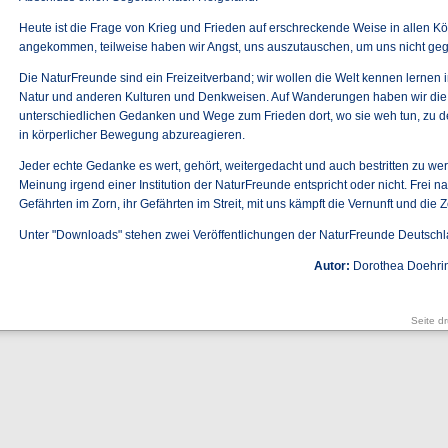
Heute ist die Frage von Krieg und Frieden auf erschreckende Weise in allen 
angekommen, teilweise haben wir Angst, uns auszutauschen, um uns nicht gege
Die NaturFreunde sind ein Freizeitverband; wir wollen die Welt kennen lernen 
Natur und anderen Kulturen und Denkweisen. Auf Wanderungen haben wir die
unterschiedlichen Gedanken und Wege zum Frieden dort, wo sie weh tun, zu 
in körperlicher Bewegung abzureagieren.
Jeder echte Gedanke es wert, gehört, weitergedacht und auch bestritten zu werd
Meinung irgend einer Institution der NaturFreunde entspricht oder nicht. Frei 
Gefährten im Zorn, ihr Gefährten im Streit, mit uns kämpft die Vernunft und die Ze
Unter "Downloads" stehen zwei Veröffentlichungen der NaturFreunde Deutsch
Autor:
Dorothea Doehri
Seite d