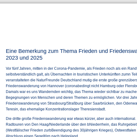
Eine Bemerkung zum Thema Frieden und Friedensw
2023 und 2025
Vor fünf Jahren, mitten in der Corona-Pandemie, als Frieden noch als ein Ra
selbstverständlich galt, als Übernachten in touristischen Unterkünften zumn Tei
veranstalteten die NaturFreunde Deutschland mutig die erste große grenzüber
Friedenswanderung von Hannover (coronabedingt nicht Hamburg oder Flensb
Damals war es uns Wandernden wichtig, das Thema wieder sichtbar zu mach
Begegnungen von Menschen und deren Themen zu ermöglichen. Vor drei Jahre
Friedenswanderung von Strasbourg/Straßburg über Saarbrücken, den Odenw
Teresin, das ehemalige Konzentrationslager Theresienstadt.
Die dritte große Friedenswanderung war etwas kürzer, aber auch internationa
Radtouren von Den Haag/Niederlande über den bNiederrhein, das Ruhrgebiet
(Westfälischer Frieden zurbBeendigung des 30jährigen Krieges), Ostwestfale
Abschluss einen Segeltörn nach Helgoland.