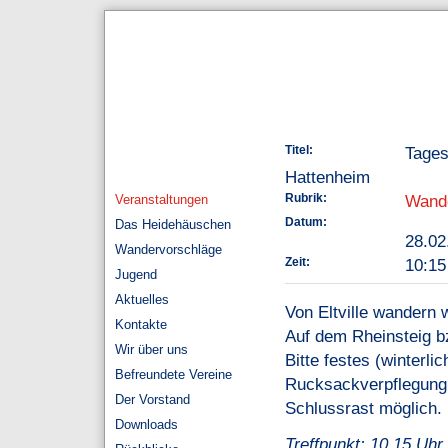
Titel:
Tages
Hattenheim
Rubrik:
Wand
Veranstaltungen
Datum:
Das Heidehäuschen
28.0
Wandervorschläge
Zeit:
10:15
Jugend
Aktuelles
Von Eltville wandern 
Kontakte
Auf dem Rheinsteig b
Wir über uns
Bitte festes (winterl
Befreundete Vereine
Rucksackverpflegung 
Der Vorstand
Schlussrast möglich.
Downloads
Treffpunkt: 10.15 Uhr