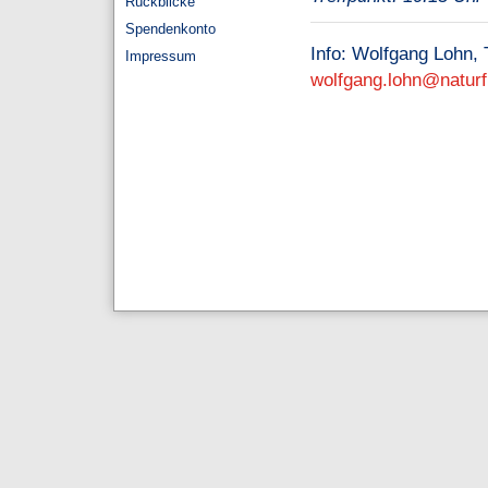
Rückblicke
Spendenkonto
Info: Wolfgang Lohn, T
Impressum
w
o
l
f
g
a
n
g
.
l
o
h
n
n
a
t
u
r
f