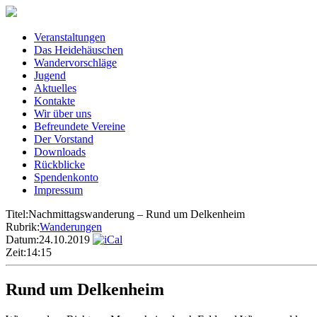
Veranstaltungen
Das Heidehäuschen
Wandervorschläge
Jugend
Aktuelles
Kontakte
Wir über uns
Befreundete Vereine
Der Vorstand
Downloads
Rückblicke
Spendenkonto
Impressum
Titel:
Nachmittagswanderung – Rund um Delkenheim
Rubrik:
Wanderungen
Datum:
24.10.2019
Zeit:
14:15
Rund um Delkenheim