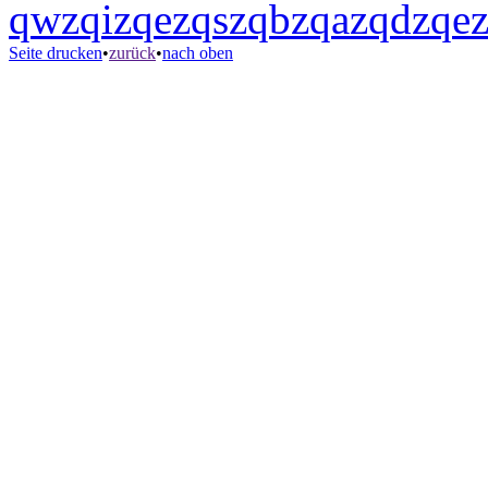
q
w
z
q
i
z
q
e
z
q
s
z
q
b
z
q
a
z
q
d
z
q
e
Seite drucken
•
zurück
•
nach oben