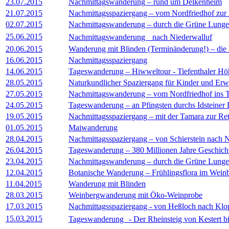
23.07.2015
Nachmittagswanderung – rund um Delkenheim
21.07.2015
Nachmittagsspaziergang – vom Nordfriedhof zur
02.07.2015
Nachmittagswanderung – durch die Grüne Lunge 
25.06.2015
Nachmittagswanderung nach Niederwalluf
20.06.2015
Wanderung mit Blinden (Terminänderung!) – di
16.06.2015
Nachmittagsspaziergang
14.06.2015
Tageswanderung – Hiwweltour - Tiefenthaler Hö
28.05.2015
Naturkundlicher Spaziergang für Kinder und E
27.05.2015
Nachmittagswanderung – vom Nordfriedhof ins T
24.05.2015
Tageswanderung – an Pfingsten durchs Idsteiner
19.05.2015
Nachmittagsspaziergang – mit der Tamara zur Re
01.05.2015
Maiwanderung
28.04.2015
Nachmittagsspaziergang – von Schierstein nach 
26.04.2015
Tageswanderung – 380 Millionen Jahre Geschic
23.04.2015
Nachmittagswanderung – durch die Grüne Lunge 
12.04.2015
Botanische Wanderung – Frühlingsflora im Wein
11.04.2015
Wanderung mit Blinden
28.03.2015
Weinbergwanderung mit Öko-Weinprobe
17.03.2015
Nachmittagsspaziergang - von Heßloch nach Kl
15.03.2015
Tageswanderung - Der Rheinsteig von Kestert bi