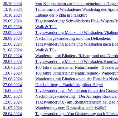
20.10.2024
Von Kloppenheim zur Platte - gemeinsame Tage
13.10.2024
Teilnahme am Wiesbadener Wandertag des Sport
10.10.2024
Entlang der Nidda in Frankfurt
29.09.2024
Tageswanderung: Schwälbchens Flug (Wisper-Trail
25.09.2024
Walk & Talk
22.09.2024
Tageswanderung Mainz und Wiesbaden: Vitaltou
29.08.2024
Nachmittagswanderung rund um Delkenheim
25.08.2024
Tageswanderung Mainz und Wiesbaden nach Epp
21.08.2024
Walk & Talk
03.08.2024
Wanderung mit Blinden - Rabengrund und Nerob
28.07.2024
Tageswanderung Mainz und Wiesbaden: Rundwan
16.07.2024
100 Jahre Schiersteiner NaturFreunde – Spazier
13.07.2024
100 Jahre Schiersteiner NaturFreunde - Wanderu
29.06.2024
Wanderung mit Blinden – von der Platte bis Nie
27.06.2024
Der Lohrberg – Frankfurts grüner Hügel
16.06.2024
Tageswanderung – Wanderung durch den Gonse
28.05.2024
Nachmittagswanderung – Der Auringer Rundwa
12.05.2024
Tageswanderung - am Rheingrafenstein bei Bad 
01.05.2024
Wanderung - vom Kranzplatz nach Walluf
28.04.2024
Tageswanderung - Von Gustavsburg nach Flörsh