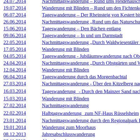
24.07.2014
Nachmittagswanderung – Rund ums Heidehäusc
19.07.2014
Wanderung mit Blinden – Rund um den Fichtenk
06.07.2014
Tageswanderung – Der Rheinsteig von Kestert bi
26.06.2014
Nachmittagswanderung „Rund um das Naturschu
15.06.2014
Tageswanderung – Den Bächen entlang
09.06.2014
Tageswanderung – In und um Darmstadt
22.05.2014
Nachmittagswanderung „Durch Waldwiesentäler
17.05.2014
Wanderung mit Blinden
04.05.2014
Tageswanderung - Jubiläumswanderung nach Ob
24.04.2014
Nachmittagswanderung „Durch Obstgärten und 
12.04.2014
Wanderung mit Blinden
06.04.2014
Tageswanderung durch das Morgenbachtal
27.03.2014
Nachmittagswanderung - Über den Kitzelberg n
16.03.2014
Tageswanderung - Durch den Mainzer Sand nac
15.03.2014
Wanderung mit Blinden
27.02.2014
Nachmittagswanderung
22.02.2014
Halbtagswanderung zum NF-Haus Rüsselsheim
23.01.2014
Nachmittagswanderung durch den Regionalpark
19.01.2014
Wanderung zum Moorhaus
08.12.2013
Jahresabschlusswanderung