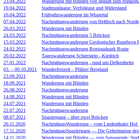
23.04.2022
Wanderung mit Blinden von Igstadt zum Hinkelh
19.04.2022
Stadtrundgang: Verfolgung und Widerstand
10.04.2022
Frühjahrswanderung im Wispertal
07.04.2022
Nachmittagswanderung von Heßloch nach Norde
26.03.2022
Wanderung mit Blinden
24.03.2022
Nachmittagswanderung 5 Brücken
15.03.2022
Nachmittagswanderung Geologischer Rundweg 
24.02.2022
Nachmittagswanderung Regionalpark Route
20.02.2022
Tageswanderung Schierstein - Kiedrich
27.01.2022
Nachmittagswanderung - rund um Delkenheim
03. – 09.10.2021
Wanderfreizeit – Pfälzer Bergland
23.09.2021
Nachmittagswanderung
18.09.2021
Wanderung mit Blinden
26.08.2021
Nachmittagswanderung
14.08.2021
Wanderung mit Blinden
24.07.2021
Wanderung mit Blinden
22.07.2021
Nachmittagswanderung
08.07.2021
Spaziergang – über zwei Brücken
26.11.2020
NachmittagsWanderung – vom Lindenthaler Hof
17.11.2020
NachmittagsSpaziergang — Die Geheimnisse des 
14.11.2020
Wanderung mit Blinden — zum Saisonende: Sta