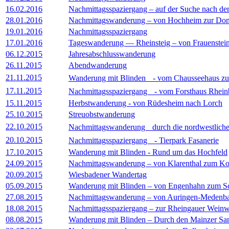
16.02.2016
Nachmittagsspaziergang – auf der Suche nach de
28.01.2016
Nachmittagswanderung – von Hochheim zur Dom
19.01.2016
Nachmittagsspaziergang
17.01.2016
Tageswanderung — Rheinsteig – von Frauenstein
06.12.2015
Jahresabschlusswanderung
26.11.2015
Abendwanderung
21.11.2015
Wanderung mit Blinden - vom Chausseehaus z
17.11.2015
Nachmittagsspaziergang - vom Forsthaus Rheinb
15.11.2015
Herbstwanderung - von Rüdesheim nach Lorch
25.10.2015
Streuobstwanderung
22.10.2015
Nachmittagswanderung durch die nordwestliche
20.10.2015
Nachmittagsspaziergang - Tierpark Fasanerie
17.10.2015
Wanderung mit Blinden - Rund um das Hochfeld
24.09.2015
Nachmittagswanderung – von Klarenthal zum K
20.09.2015
Wiesbadener Wandertag
05.09.2015
Wanderung mit Blinden – von Engenhahn zum S
27.08.2015
Nachmittagswanderung – von Auringen-Medenb
18.08.2015
Nachmittagsspaziergang – zur Rheingauer Wein
08.08.2015
Wanderung mit Blinden – Durch den Mainzer Sa