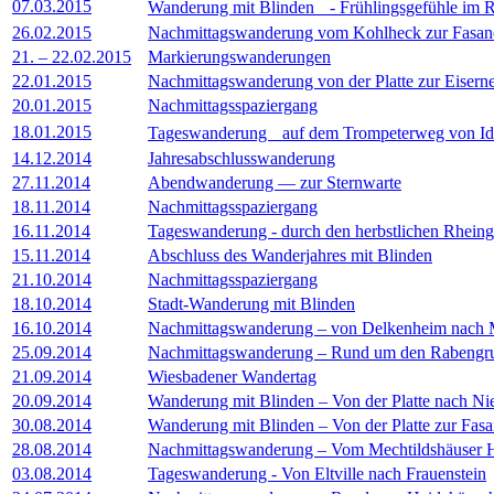
07.03.2015
Wanderung mit Blinden - Frühlingsgefühle im 
26.02.2015
Nachmittagswanderung vom Kohlheck zur Fasan
21. – 22.02.2015
Markierungswanderungen
22.01.2015
Nachmittagswanderung von der Platte zur Eiser
20.01.2015
Nachmittagsspaziergang
18.01.2015
Tageswanderung auf dem Trompeterweg von Idst
14.12.2014
Jahresabschlusswanderung
27.11.2014
Abendwanderung — zur Sternwarte
18.11.2014
Nachmittagsspaziergang
16.11.2014
Tageswanderung - durch den herbstlichen Rhein
15.11.2014
Abschluss des Wanderjahres mit Blinden
21.10.2014
Nachmittagsspaziergang
18.10.2014
Stadt-Wanderung mit Blinden
16.10.2014
Nachmittagswanderung – von Delkenheim nach
25.09.2014
Nachmittagswanderung – Rund um den Rabengr
21.09.2014
Wiesbadener Wandertag
20.09.2014
Wanderung mit Blinden – Von der Platte nach Ni
30.08.2014
Wanderung mit Blinden – Von der Platte zur Fasa
28.08.2014
Nachmittagswanderung – Vom Mechtildshäuser 
03.08.2014
Tageswanderung - Von Eltville nach Frauenstein