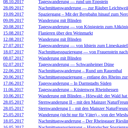
08.10.2017
Tageswanderung — rund um Eppstein
28.09.2017
Nachmittagswanderung — zur Räuber Leichtwei
19.09.2017
Spaziergang – Mit der Bergbahn hinauf zum Ner
09.09.2017
Wanderung mit Blinden
20.08.2017
Tageswanderung — von Königstein zum Altköni
15.08.2017
Flanieren über den Weinmarkt
12.08.2017
Wanderung mit Blinden
27.07.2017
Tageswanderung — von Idstein zum Limeskastell
18.07.2017
Nachmittagsspaziergang — von Frauenstein nach
08.07.2017
Wanderung mit Blinden
02.07.2017
Tageswanderung — Schwanheimer Düne
22.06.2017
Nachmittagswanderung – Rund um Rauenthal
20.06.2017
Nachmittagsspaziergang – entlang des Rheins zu
17.06.2017
Tageswanderung – In Darmstadts Süden
11.06.2017
Tageswanderung – Küstenweg Rheinhessen
10.06.2017
Wanderung mit Blinden – Hörwald: der Wald hat u
28.05.2017
Sternwanderung II – mit den Mainzer NaturFre
28.05.2017
Sternwanderung I – mit den Mainzer NaturFreu
25.05.2017
Wanderung (nicht nur für Väter) – von der Wies
18.05.2017
Nachmittagswanderung – Der Rheingauer Riesli
16.05.2017
Nachmittagsspaziergang – Historischer Spazierg