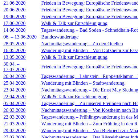
21.06.2020
Frieden in Bewegung: Europäische Friedenswande
20.06.2020
Frieden in Bewegung: Europäische Friedenswande
19.06.2020
Frieden in Bewegung: Europäische Friedenswande
17.06.2020
Walk & Talk zur Entschleunigung
14.06.2020
Tageswanderung – Bad Soden - Schneidhain-Ro
06. – 13.06.2020
Bundeswandertage
28.05.2020
Nachmittagswanderung – Zu den Quellen
16.05.2020
Wanderung mit Blinden – Von Dotzheim zur Fasa
13.05.2020
Walk & Talk zur Entschleunigung
30.04. –
Frieden in Bewegung: Europäische Friedenswand
17.07.2020
26.04.2020
Tageswanderung – Lahnstein - Ruppertsklamm - 
25.04.2020
Wanderung mit Blinden – Stadtwanderung
23.04.2020
Nachmittagswanderung – Die Ernst May Siedung
22.04.2020
Walk & Talk zur Entschleunigung
05.04.2020
Tageswanderung – Zu unseren Freunden nach H
26.03.2020
Nachmittagswanderung – Von Kostheim nach Bie
22.03.2020
Tageswanderung – Frühlingswanderung in das M
21.03.2020
Wanderung mit Blinden – Zum Frühling in den 
29.02.2020
Wanderung mit Blinden – Von Biebriech zur Maa
27.02.2020
Nachmittagswanderung – Das Rüsselsheimer Ind