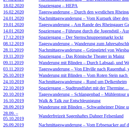
18.02.2020
Spaziergang – HEPA
16.02.2020
Tageswanderung – Durch den westlichen Rheing
24.01.2020
Nachmittagswanderung – Vom Kurpark über den
19.01.2020
Tageswanderung – Am Rande des Rheingauer G
14.01.2020
Spaziergang – Führung durch die Jugendstil - Au
17.12.2019
Spaziergang – Der Sternschnuppenmarkt lockt
08.12.2019
Tageswanderung – Wanderung zum Jahresabschl
28.11.2019
Nachmittagswanderung – Grüngürtel von Wiesb
19.11.2019
Spaziergang – Das Römische Theater in Mainz
09.11.2019
Wanderung mit Blinden – Durch Labsaal- und We
03.11.2019
Tageswanderung – Von Eltville nach Rauenthal, w
26.10.2019
Wanderung mit Blinden – Vom Roten Stein nac
24.10.2019
Nachmittagswanderung – Rund um Delkenheim
22.10.2019
Spaziergang – Stadtrundfahrt mit der Thermine…
20.10.2019
Tageswanderung – Schlangenbad – Mühlentour u
16.10.2019
Walk & Talk zur Entschleunigung
28.09.2019
Wanderung mit Blinden – Schwanheimer Düne u
28.09. –
Wanderfreizeit Sagenhaftes Dahner Felsenland
05.10.2019
26.09.2019
Nachmittagswanderung – Vom Erbsenacker auf di