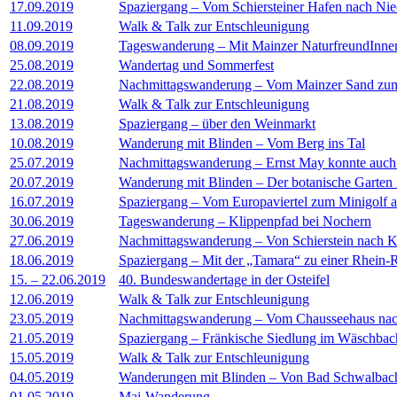
17.09.2019
Spaziergang – Vom Schiersteiner Hafen nach Nie
11.09.2019
Walk & Talk zur Entschleunigung
08.09.2019
Tageswanderung – Mit Mainzer NaturfreundInne
25.08.2019
Wandertag und Sommerfest
22.08.2019
Nachmittagswanderung – Vom Mainzer Sand zu
21.08.2019
Walk & Talk zur Entschleunigung
13.08.2019
Spaziergang – über den Weinmarkt
10.08.2019
Wanderung mit Blinden – Vom Berg ins Tal
25.07.2019
Nachmittagswanderung – Ernst May konnte auch
20.07.2019
Wanderung mit Blinden – Der botanische Garten 
16.07.2019
Spaziergang – Vom Europaviertel zum Minigolf a
30.06.2019
Tageswanderung – Klippenpfad bei Nochern
27.06.2019
Nachmittagswanderung – Von Schierstein nach 
18.06.2019
Spaziergang – Mit der „Tamara“ zu einer Rhein-
15. – 22.06.2019
40. Bundeswandertage in der Osteifel
12.06.2019
Walk & Talk zur Entschleunigung
23.05.2019
Nachmittagswanderung – Vom Chausseehaus nac
21.05.2019
Spaziergang – Fränkische Siedlung im Wäschbac
15.05.2019
Walk & Talk zur Entschleunigung
04.05.2019
Wanderungen mit Blinden – Von Bad Schwalbach
01.05.2019
Mai-Wanderung