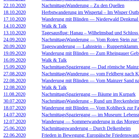
22.10.2020
NachmittagsWanderung – Zu den Quellen
18.10.2020
Herbstwanderung im Wispertal – Im Wisper Out
17.10.2020
Wanderung mit Blinden — Niederwald Denkmal 
14.10.2020
Walk & Talk
13.10.2020
Tagesausﬂug: Hanau – Wilhelmsbad und Schloss 
24.09.2020
NachmittagsWanderung — Vom Roten Stein zur
20.09.2020
Tageswanderung — Lahnstein – Ruppertsklamm 
19.09.2020
Wanderung mit Blinden — Zum Rheingauer Geb
16.09.2020
Walk & Talk
15.09.2020
NachmittagsSpaziergang — Dad römische Mainz
27.08.2020
NachmittagsWanderung — vom Feldberg nach Kö
22.08.2020
Wanderung mit Blinden — Vom Mainzer Sand na
12.08.2020
Walk & Talk
11.08.2020
NachmittagsSpaziergang — Bäume im Kurpark
30.07.2020
NachmittagsWanderung – Rund um Breckenhei
18.07.2020
Wanderung mit Blinden — Vom Kohlheck zur Fa
14.07.2020
NachmittagsSpaziergang — im Museum: Lebens
12.07.2020
Wanderung — Sommerwanderung in das Morgen
25.06.2020
Nachmittagswanderung – Durch Delkenheim
22.06.2020
Frieden in Bewegung: Europäische Friedenswand