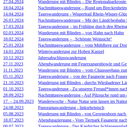
27.04.2024
Wanderung mit Blinden – Die Regionalparkroute
18.04.2024
Nachmittagswanderung – Rund um Breckenheim
14.04.2024
Tageswanderung - Wispertrail Rhein-Wisper-Glü
26.03.2024
Nachmittagswanderung – Mit der Ländchesbahn 
17.03.2024
Tageswanderung – im Frühling durch den Rhein
02.03.2024
Wanderung mit Blinden – von Hahn nach Hahn
18.02.2024
Tageswanderung – „Schönste Weinsicht“
25.01.2024
Nachmittagswanderung – vom Mühlberg zur Dom
14.01.2024
Winterwanderung zur Hohen Kanzel
10.12.2023
Jahresabschlusswanderung
27.11.2023
Abendwanderung mit Feuerzangenbowle und Geis
11.11.2023
Wanderung mit Blinden – vom Chausseehaus zu
05.11.2023
Tageswanderung – von der Fasanerie nach Frauen
21.10.2023
Wanderung mit Blinden - durchs Wiesbadener L
01.10.2023
Tageswanderung - Zu unseren Freund*innen nac
28.09.2023
Nachmittagswanderung - Auf Pilzsuche rund um 
17. – 24.09.2023
Wanderwoche - Natur Natur sein lassen im Natio
24.08.2023
Panoramawanderung - linksrheinisch
05.08.2023
Wanderung mit Blinden - von Georgenborn nach 
18.07.2023
Abendspaziergang - Vom Tierpark Fasanerie nach
09.07.2023
Tageswanderung - Der Kiedricher Schlangenpfad