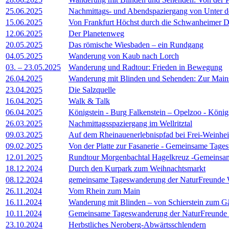
25.06.2025
Nachmittags- und Abendspaziergang von Unter d
15.06.2025
Von Frankfurt Höchst durch die Schwanheimer 
12.06.2025
Der Planetenweg
20.05.2025
Das römische Wiesbaden – ein Rundgang
04.05.2025
Wanderung von Kaub nach Lorch
03. – 23.05.2025
Wanderung und Radtour: Frieden in Bewegung
26.04.2025
Wanderung mit Blinden und Sehenden: Zur Main
23.04.2025
Die Salzquelle
16.04.2025
Walk & Talk
06.04.2025
Königstein - Burg Falkenstein – Opelzoo - König
26.03.2025
Nachmittagsspaziergang im Wellritztal
09.03.2025
Auf dem Rheinauenerlebnispfad bei Frei-Wein
09.02.2025
Von der Platte zur Fasanerie - Gemeinsame Tag
12.01.2025
Rundtour Morgenbachtal Hagelkreuz -Gemeinsa
18.12.2024
Durch den Kurpark zum Weihnachtsmarkt
08.12.2024
gemeinsame Tageswanderung der NaturFreunde W
26.11.2024
Vom Rhein zum Main
16.11.2024
Wanderung mit Blinden – von Schierstein zum G
10.11.2024
Gemeinsame Tageswanderung der NaturFreunde 
23.10.2024
Herbstliches Neroberg-Abwärtsschlendern