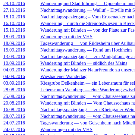
29.10.2016
Wanderung und Stadtführung — Oppenheim und s
27.10.2016
Nachmittagswanderung — Walluf – Eltville mit S
18.10.2016
Nachmittagsspaziergang – Vom Erbsenacker nac
16.10.2016
Wanderung – durch die Streuobstwiesen in Brec
15.10.2016
Wanderung mit Blinden — von der Platte zur Fas
18.09.2016
Wanderungen mit der VHS
18.09.2016
Tageswanderung — von Rüdesheim über Aulhau
15.09.2016
Nachmittagswanderung — Rund um Hochheim
13.09.2016
Nachmittagsspaziergang — zur Minigolfanlage a
10.09.2016
Wanderung mit Blinden — südlich des Mains
04.09.2016
Wanderung der Mainzer NaturFreunde zu unser
04.09.2016
Wiesbadener Wandertag
03.09.2016
Kiesgrube Delkenheim — ein Lebensraum für selt
28.08.2016
Lebensraum Weinberg — eine Wanderung zwisc
25.08.2016
Nachmittagswanderung — vom Chausseehaus zu
20.08.2016
Wanderung mit Blinden — Vom Chausseehaus na
16.08.2016
Nachmittagsspaziergang — zur Rheingauer Wei
28.07.2016
Nachmittagswanderung — vom Chausseehaus nac
24.07.2016
Tageswanderung — von Geisenheim nach Mittelhe
24.07.2016
Wanderungen mit der VHS