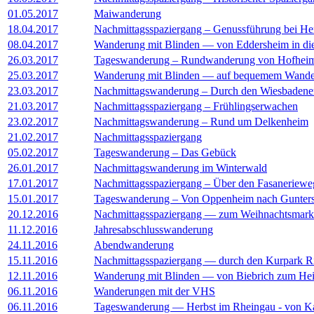
01.05.2017
Maiwanderung
18.04.2017
Nachmittagsspaziergang – Genussführung bei He
08.04.2017
Wanderung mit Blinden — von Eddersheim in di
26.03.2017
Tageswanderung – Rundwanderung von Hofheim 
25.03.2017
Wanderung mit Blinden — auf bequemem Wande
23.03.2017
Nachmittagswanderung – Durch den Wiesbadene
21.03.2017
Nachmittagsspaziergang – Frühlingserwachen
23.02.2017
Nachmittagswanderung – Rund um Delkenheim
21.02.2017
Nachmittagsspaziergang
05.02.2017
Tageswanderung – Das Gebück
26.01.2017
Nachmittagswanderung im Winterwald
17.01.2017
Nachmittagsspaziergang – Über den Fasanerieweg
15.01.2017
Tageswanderung – Von Oppenheim nach Gunter
20.12.2016
Nachmittagsspaziergang — zum Weihnachtsmark
11.12.2016
Jahresabschlusswanderung
24.11.2016
Abendwanderung
15.11.2016
Nachmittagsspaziergang — durch den Kurpark R
12.11.2016
Wanderung mit Blinden — von Biebrich zum He
06.11.2016
Wanderungen mit der VHS
06.11.2016
Tageswanderung — Herbst im Rheingau - von K