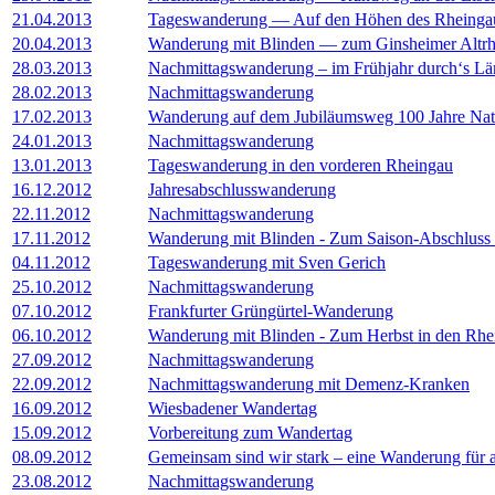
21.04.2013
Tageswanderung — Auf den Höhen des Rheinga
20.04.2013
Wanderung mit Blinden — zum Ginsheimer Altrh
28.03.2013
Nachmittagswanderung – im Frühjahr durch‘s L
28.02.2013
Nachmittagswanderung
17.02.2013
Wanderung auf dem Jubiläumsweg 100 Jahre Natu
24.01.2013
Nachmittagswanderung
13.01.2013
Tageswanderung in den vorderen Rheingau
16.12.2012
Jahresabschlusswanderung
22.11.2012
Nachmittagswanderung
17.11.2012
Wanderung mit Blinden - Zum Saison-Abschluss
04.11.2012
Tageswanderung mit Sven Gerich
25.10.2012
Nachmittagswanderung
07.10.2012
Frankfurter Grüngürtel-Wanderung
06.10.2012
Wanderung mit Blinden - Zum Herbst in den Rhe
27.09.2012
Nachmittagswanderung
22.09.2012
Nachmittagswanderung mit Demenz-Kranken
16.09.2012
Wiesbadener Wandertag
15.09.2012
Vorbereitung zum Wandertag
08.09.2012
Gemeinsam sind wir stark – eine Wanderung für a
23.08.2012
Nachmittagswanderung