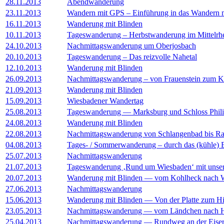
28.11.2013
Abendwanderung
23.11.2013
Wandern mit GPS – Einführung in das Wandern 
16.11.2013
Wanderung mit Blinden
10.11.2013
Tageswanderung – Herbstwanderung im Mittelrhe
24.10.2013
Nachmittagswanderung um Oberjosbach
20.10.2013
Tageswanderung – Das reizvolle Nahetal
12.10.2013
Wanderung mit Blinden
26.09.2013
Nachmittagswanderung – von Frauenstein zum 
21.09.2013
Wanderung mit Blinden
15.09.2013
Wiesbadener Wandertag
25.08.2013
Tageswanderung — Marksburg und Schloss Phili
24.08.2013
Wanderung mit Blinden
22.08.2013
Nachmittagswanderung von Schlangenbad bis Ra
04.08.2013
Tages- / Sommerwanderung – durch das (kühle) E
25.07.2013
Nachmittagswanderung
21.07.2013
Tageswanderung ‚Rund um Wiesbaden‘ mit unser
20.07.2013
Wanderung mit Blinden — vom Kohlheck nach W
27.06.2013
Nachmittagswanderung
15.06.2013
Wanderung mit Blinden — Von der Platte zum 
23.05.2013
Nachmittagswanderung — vom Ländchen nach 
25.04.2013
Nachmittagswanderung — Rundweg an der Eise