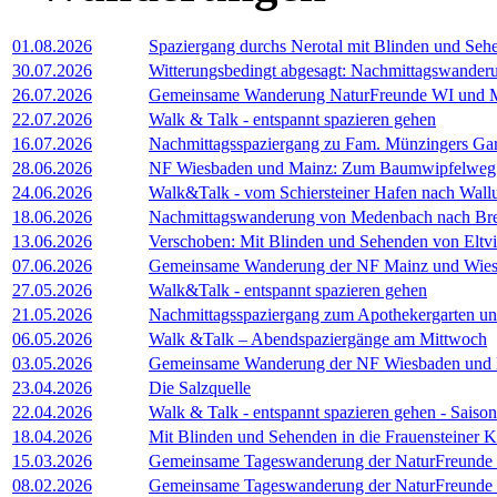
01.08.2026
Spaziergang durchs Nerotal mit Blinden und Seh
30.07.2026
Witterungsbedingt abgesagt: Nachmittagswande
26.07.2026
Gemeinsame Wanderung NaturFreunde WI und MZ:
22.07.2026
Walk & Talk - entspannt spazieren gehen
16.07.2026
Nachmittagsspaziergang zu Fam. Münzingers Ga
28.06.2026
NF Wiesbaden und Mainz: Zum Baumwipfelweg i
24.06.2026
Walk&Talk - vom Schiersteiner Hafen nach Wall
18.06.2026
Nachmittagswanderung von Medenbach nach Br
13.06.2026
Verschoben: Mit Blinden und Sehenden von Eltvil
07.06.2026
Gemeinsame Wanderung der NF Mainz und Wies
27.05.2026
Walk&Talk - entspannt spazieren gehen
21.05.2026
Nachmittagsspaziergang zum Apothekergarten un
06.05.2026
Walk &Talk – Abendspaziergänge am Mittwoch
03.05.2026
Gemeinsame Wanderung der NF Wiesbaden und M
23.04.2026
Die Salzquelle
22.04.2026
Walk & Talk - entspannt spazieren gehen - Saison
18.04.2026
Mit Blinden und Sehenden in die Frauensteiner K
15.03.2026
Gemeinsame Tageswanderung der NaturFreunde M
08.02.2026
Gemeinsame Tageswanderung der NaturFreunde 