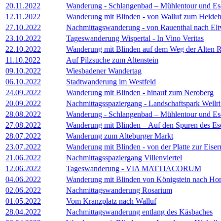
20.11.2022
Wanderung - Schlangenbad – Mühlentour und Es
12.11.2022
Wanderung mit Blinden - von Walluf zum Heide
27.10.2022
Nachmittagswanderung - von Rauenthal nach Eltv
23.10.2022
Tageswanderung Wispertal - In Vino Veritas
22.10.2022
Wanderung mit Blinden auf dem Weg der Alten 
11.10.2022
Auf Pilzsuche zum Altenstein
09.10.2022
Wiesbadener Wandertag
06.10.2022
Stadtwanderung im Westfeld
24.09.2022
Wanderung mit Blinden - hinauf zum Neroberg
20.09.2022
Nachmittagsspaziergang - Landschaftspark Wellrit
28.08.2022
Wanderung - Schlangenbad – Mühlentour und Es
27.08.2022
Wanderung mit Blinden – Auf den Spuren des Es
28.07.2022
Wanderung zum Alteburger Markt
23.07.2022
Wanderung mit Blinden - von der Platte zur Eise
21.06.2022
Nachmittagsspaziergang Villenviertel
12.06.2022
Tageswanderung - VIA MATTIACORUM
04.06.2022
Wanderung mit Blinden von Königstein nach Ho
02.06.2022
Nachmittagswanderung Rosarium
01.05.2022
Vom Kranzplatz nach Walluf
28.04.2022
Nachmittagswanderung entlang des Käsbaches