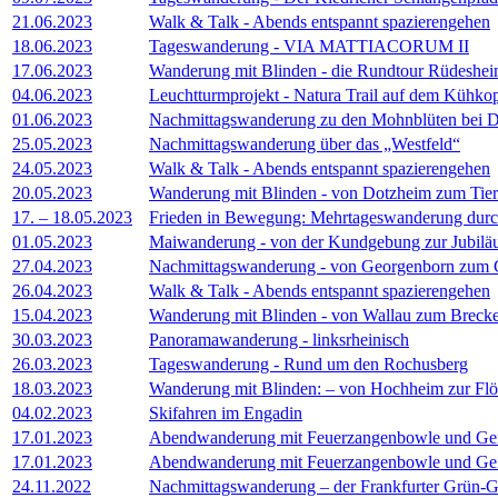
21.06.2023
Walk & Talk - Abends entspannt spazierengehen
18.06.2023
Tageswanderung - VIA MATTIACORUM II
17.06.2023
Wanderung mit Blinden - die Rundtour Rüdeshe
04.06.2023
Leuchtturmprojekt - Natura Trail auf dem Kühko
01.06.2023
Nachmittagswanderung zu den Mohnblüten bei 
25.05.2023
Nachmittagswanderung über das „Westfeld“
24.05.2023
Walk & Talk - Abends entspannt spazierengehen
20.05.2023
Wanderung mit Blinden - von Dotzheim zum Tier
17. – 18.05.2023
Frieden in Bewegung: Mehrtageswanderung dur
01.05.2023
Maiwanderung - von der Kundgebung zur Jubiläu
27.04.2023
Nachmittagswanderung - von Georgenborn zum G
26.04.2023
Walk & Talk - Abends entspannt spazierengehen
15.04.2023
Wanderung mit Blinden - von Wallau zum Brec
30.03.2023
Panoramawanderung - linksrheinisch
26.03.2023
Tageswanderung - Rund um den Rochusberg
18.03.2023
Wanderung mit Blinden: – von Hochheim zur Fl
04.02.2023
Skifahren im Engadin
17.01.2023
Abendwanderung mit Feuerzangenbowle und Geis
17.01.2023
Abendwanderung mit Feuerzangenbowle und Geis
24.11.2022
Nachmittagswanderung – der Frankfurter Grün-G