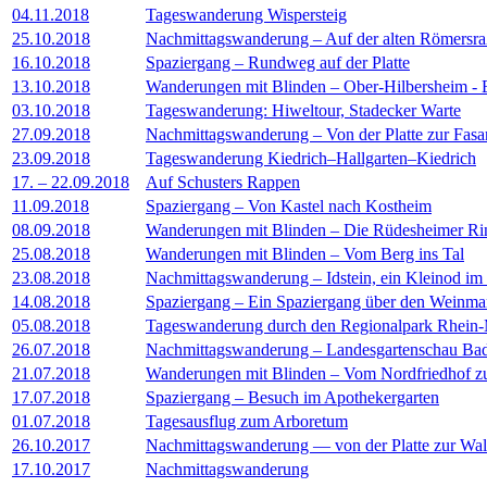
04.11.2018
Tageswanderung Wispersteig
25.10.2018
Nachmittagswanderung – Auf der alten Römersr
16.10.2018
Spaziergang – Rundweg auf der Platte
13.10.2018
Wanderungen mit Blinden – Ober-Hilbersheim - 
03.10.2018
Tageswanderung: Hiweltour, Stadecker Warte
27.09.2018
Nachmittagswanderung – Von der Platte zur Fasa
23.09.2018
Tageswanderung Kiedrich–Hallgarten–Kiedrich
17. – 22.09.2018
Auf Schusters Rappen
11.09.2018
Spaziergang – Von Kastel nach Kostheim
08.09.2018
Wanderungen mit Blinden – Die Rüdesheimer R
25.08.2018
Wanderungen mit Blinden – Vom Berg ins Tal
23.08.2018
Nachmittagswanderung – Idstein, ein Kleinod im
14.08.2018
Spaziergang – Ein Spaziergang über den Weinma
05.08.2018
Tageswanderung durch den Regionalpark Rhein
26.07.2018
Nachmittagswanderung – Landesgartenschau Ba
21.07.2018
Wanderungen mit Blinden – Vom Nordfriedhof z
17.07.2018
Spaziergang – Besuch im Apothekergarten
01.07.2018
Tagesausflug zum Arboretum
26.10.2017
Nachmittagswanderung — von der Platte zur Wa
17.10.2017
Nachmittagswanderung