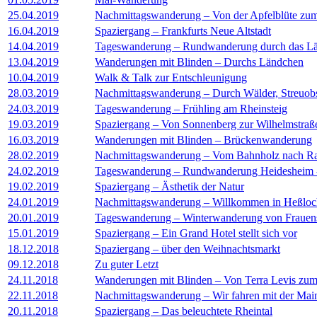
25.04.2019
Nachmittagswanderung – Von der Apfelblüte zum
16.04.2019
Spaziergang – Frankfurts Neue Altstadt
14.04.2019
Tageswanderung – Rundwanderung durch das L
13.04.2019
Wanderungen mit Blinden – Durchs Ländchen
10.04.2019
Walk & Talk zur Entschleunigung
28.03.2019
Nachmittagswanderung – Durch Wälder, Streuob
24.03.2019
Tageswanderung – Frühling am Rheinsteig
19.03.2019
Spaziergang – Von Sonnenberg zur Wilhelmstraß
16.03.2019
Wanderungen mit Blinden – Brückenwanderung
28.02.2019
Nachmittagswanderung – Vom Bahnholz nach 
24.02.2019
Tageswanderung – Rundwanderung Heidesheim -
19.02.2019
Spaziergang – Ästhetik der Natur
24.01.2019
Nachmittagswanderung – Willkommen in Heßloch 
20.01.2019
Tageswanderung – Winterwanderung von Frauens
15.01.2019
Spaziergang – Ein Grand Hotel stellt sich vor
18.12.2018
Spaziergang – über den Weihnachtsmarkt
09.12.2018
Zu guter Letzt
24.11.2018
Wanderungen mit Blinden – Von Terra Levis zum
22.11.2018
Nachmittagswanderung – Wir fahren mit der Ma
20.11.2018
Spaziergang – Das beleuchtete Rheintal