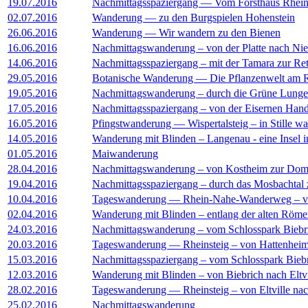
19.07.2016
Nachmittagsspaziergang — Vom Forsthaus Rheinb
02.07.2016
Wanderung — zu den Burgspielen Hohenstein
26.06.2016
Wanderung — Wir wandern zu den Bienen
16.06.2016
Nachmittagswanderung – von der Platte nach Ni
14.06.2016
Nachmittagsspaziergang – mit der Tamara zur Re
29.05.2016
Botanische Wanderung — Die Pflanzenwelt am R
19.05.2016
Nachmittagswanderung – durch die Grüne Lunge 
17.05.2016
Nachmittagsspaziergang – von der Eisernen Hand 
16.05.2016
Pfingstwanderung — Wispertalsteig – in Stille w
14.05.2016
Wanderung mit Blinden – Langenau - eine Insel 
01.05.2016
Maiwanderung
28.04.2016
Nachmittagswanderung – von Kostheim zur Dom
19.04.2016
Nachmittagsspaziergang – durch das Mosbachtal
10.04.2016
Tageswanderung — Rhein-Nahe-Wanderweg – vo
02.04.2016
Wanderung mit Blinden – entlang der alten Röme
24.03.2016
Nachmittagswanderung – vom Schlosspark Biebri
20.03.2016
Tageswanderung — Rheinsteig – von Hattenheim
15.03.2016
Nachmittagsspaziergang – vom Schlosspark Bieb
12.03.2016
Wanderung mit Blinden – von Biebrich nach Eltvi
28.02.2016
Tageswanderung — Rheinsteig – von Eltville na
25.02.2016
Nachmittagswanderung