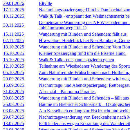
29.01.2026
Eltville
17.12.2025
Nachmittagsspaziergang: Durchs Dambachtal zu
10.12.2025
Walk & Talk - entspannt den Weihnachtsmarkt b
Gemeinsame Wanderung der NF Wiesbaden und 
30.11.2025
Jubiläumsrundweg Teil 1)
15.11.2025
Wanderung mit Blinden und Sehenden: fällt aus
02.11.2025
Hiwweltour Heideblick bei Neu-Bamberg -Geme
18.10.2025
Wanderung mit Blinden und Sehenden: Vom Röm
16.10.2025
Kleiner Spaziergang rund um die Eiserne Hand
15.10.2025
Walk & Talk - entspannt spazieren gehen
12.10.2025
Teilnahme am Wiesbadener Wandertag des Sport
05.10.2025
Zum Naturfreunde-Frühschoppen nach Hofheim, 
20.09.2025
Wanderung mit Blinden und Sehenden: wird wegen
16.09.2025
Nachmittags- und Abendspaziergang: Rettbergsau
31.08.2025
Alsenztal – Panorama Paradies
30.08.2025
Wanderung mit Blinden und Sehenden – fällt aus
26.08.2025
Bäume im Biebricher Schlosspark – Ökologischer
03.08.2025
Am Kesselbach entlang zur Fischzucht und weite
29.07.2025
Nachmittagswanderung von Breckenheim nach 
13.07.2025
Fällt leider aus wegen Erkrankung des Wanderlei
28.06.2025
Wanderung mit Blinden und Sehenden: Von der Pla