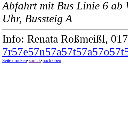
Abfahrt mit Bus Linie 6 a
Uhr, Bussteig A
Info: Renata Roßmeißl, 01
7
r
5
7
e
5
7
n
5
7
a
5
7
t
5
7
a
5
7
o
5
7
t
Seite drucken
•
zurück
•
nach oben